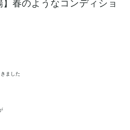
場】春のようなコンディショ
てきました
が